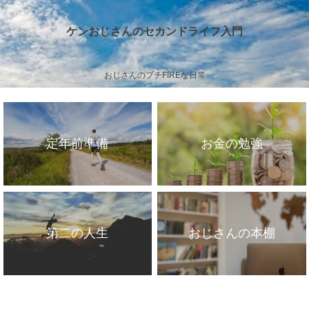
ケンおじさんのセカンドライフ入門
おじさんのプチFIREな日常
定年前準備
お金の勉強
第二の人生
おじさんの本棚