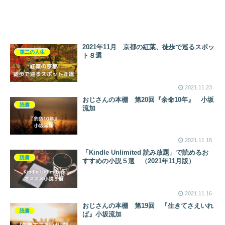
2021年11月 京都の紅葉、徒歩で巡るスポッ
第二の人生
ト８選
2021.11.23
おじさんの本棚 第20回『余命10年』 小坂
読書
流加
2021.11.18
「Kindle Unlimited 読み放題」で読めるお
読書
すすめの小説５選 （2021年11月版）
2021.11.16
おじさんの本棚 第19回 『生きてさえいれ
読書
ば』小坂流加