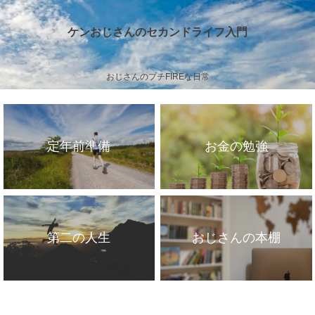
ケンおじさんのセカンドライフ入門
おじさんのプチFIREな日常
定年前準備
お金の勉強
第二の人生
おじさんの本棚