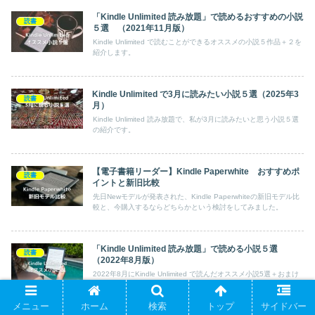
「Kindle Unlimited 読み放題」で読めるおすすめの小説
読書
５選 （2021年11月版）
Kindle Unlimited で読むことができるオススメの小説５作品＋２を
紹介します。
Kindle Unlimited で3月に読みたい小説５選（2025年3
読書
月）
Kindle Unlimited 読み放題で、私が3月に読みたいと思う小説５選
の紹介です。
【電子書籍リーダー】Kindle Paperwhite おすすめポ
読書
イントと新旧比較
先日Newモデルが発表された、Kindle Paperwhiteの新旧モデル比
較と、今購入するならどちらかという検討をしてみました。
「Kindle Unlimited 読み放題」で読める小説５選
読書
（2022年8月版）
2022年8月にKindle Unlimited で読んだオススメ小説5選＋おまけ
１作品の紹介です。
メニュー
ホーム
検索
トップ
サイドバー