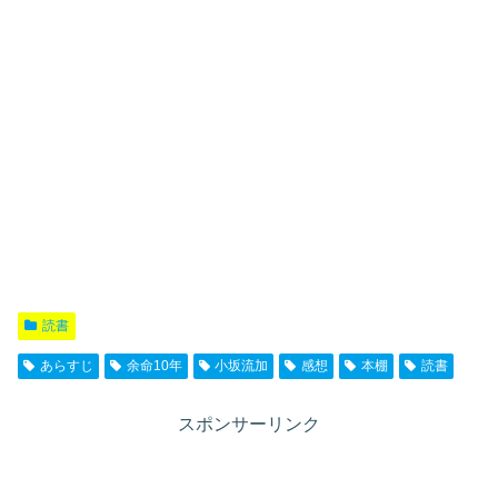
読書
あらすじ
余命10年
小坂流加
感想
本棚
読書
スポンサーリンク