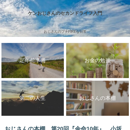
ケンおじさんのセカンドライフ入門
おじさんのプチFIREな日常
定年前準備
お金の勉強
第二の人生
おじさんの本棚
おじさんの本棚 第20回『余命10年』 小坂