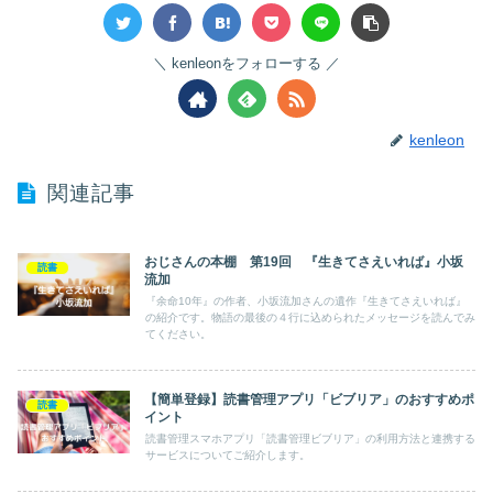
kenleonをフォローする
kenleon
関連記事
おじさんの本棚 第19回 『生きてさえいれば』小坂
読書
流加
『余命10年』の作者、小坂流加さんの遺作『生きてさえいれば』
の紹介です。物語の最後の４行に込められたメッセージを読んでみ
てください。
【簡単登録】読書管理アプリ「ビブリア」のおすすめポ
読書
イント
読書管理スマホアプリ「読書管理ビブリア」の利用方法と連携する
サービスについてご紹介します。