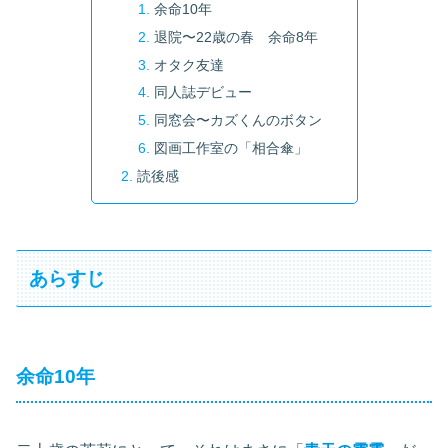
余命10年
退院〜22歳の春 余命8年
オタク友達
同人誌デビュー
同窓会〜カズくんのボタン
図画工作室の「相合傘」
読後感
あらすじ
余命10年