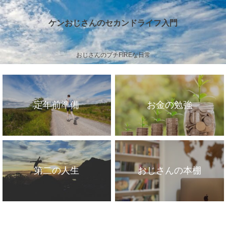
ケンおじさんのセカンドライフ入門
おじさんのプチFIREな日常
定年前準備
お金の勉強
第二の人生
おじさんの本棚